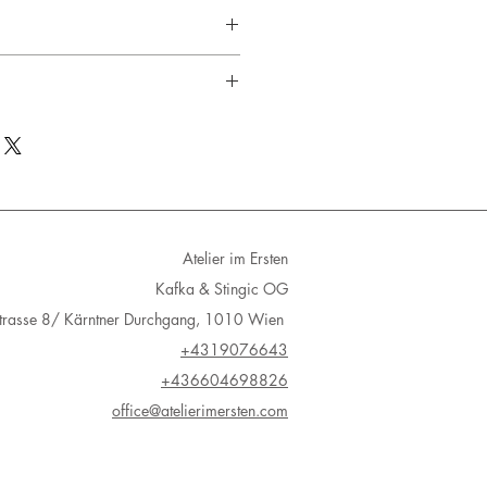
ng Silber rosévergoldet
65mm x 57mm
1-2 Werktage
ktage
e
ke werden eingeschrieben
Atelier im Ersten
Kafka & Stingic OG
Strasse 8/ Kärntner Durchgang, 1010 Wien
+4319076643
+436604698826
office@atelierimersten.com