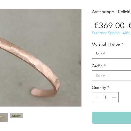
Armspange I Kollekt
R
 €369.00 
P
Summer Special -40%
Material | Farbe
*
Select
Größe
*
Select
Quantity
*