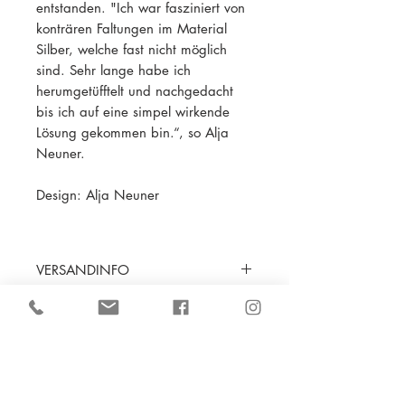
entstanden. "Ich war fasziniert von
konträren Faltungen im Material
Silber, welche fast nicht möglich
sind. Sehr lange habe ich
herumgetüfftelt und nachgedacht
bis ich auf eine simpel wirkende
Lösung gekommen bin.“, so Alja
Neuner.
Design: Alja Neuner
VERSANDINFO
Inland EMS 10 € / 1-2 Werktage
PRODUKTINFO
EU 15 € / 3-5 Werktage
Weltweit auf Anfrage
Abmessungen: 74x28 mm
Unsere Schmuckstücke werden
Ausführung: Stecker oder Clips
eingeschrieben verschickt!
Material: Silber, Silber gelb-