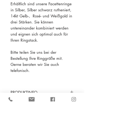
Erhältlich sind unsere Facettenringe
in Silber, Silber schwarz rutheniert,
14kt Gelb-, Rosé- und Weißgold in
drei Stärken. Sie können
untereinander kombiniert werden
und eignen sich optimal auch für
Ihren Ringstack.
Bitte teilen Sie uns bei der
Bestellung Ihre Ringgröße mit.
Gerne beraten wir Sie auch
telefonisch.
PRODUKTINFO
Material: 14 Karat Roségold
VERSAND
Steine: Diamanten im Brillantschliff
Schiene: ca 1mm
Wir verschicken unsere Ware im