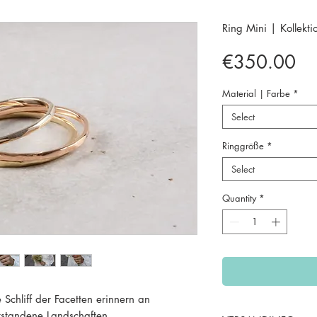
Ring Mini | Kollekt
Pr
€350.00
Material | Farbe
*
Select
Ringgröße
*
Select
Quantity
*
 Schliff der Facetten erinnern an
ntstandene Landschaften.