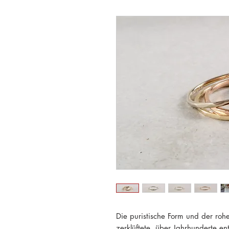
Die puristische Form und der rohe
zerklüftete, über Jahrhunderte e