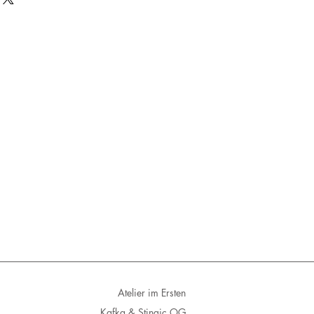
e
ke werden eingeschrieben
Atelier im Ersten
Kafka & Stingic OG