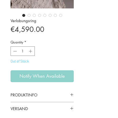
Verlobungsring
Price
€4,590.00
Quantity
*
Out of Stock
Notify When Available
PRODUKTINFO
-
Material:
18Kt Rotgold & 18Kt
VERSAND
Weißgold
- Stein:
Diamant Oval, Chocolate