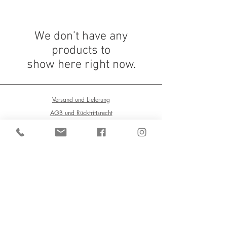
We don’t have any
products to
show here right now.
Versand und Lieferung
AGB und Rücktrittsrecht
Datenschutz
Impressum
Atelier im Ersten
Kafka & Stingic OG
Kärntner Strasse 8/ Kärntner Durchgang,
1010 Wien
+4319076643
+436604698826